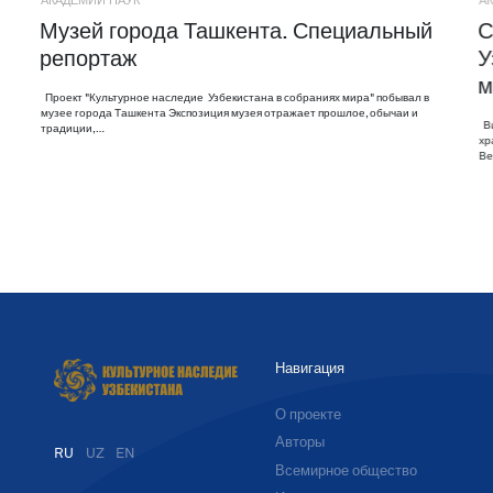
АКАДЕМИИ НАУК
А
Музей города Ташкента. Специальный
С
репортаж
У
м
Проект "Культурное наследие Узбекистана в собраниях мира" побывал в
музее города Ташкента Экспозиция музея отражает прошлое, обычаи и
Ви
традиции,…
хр
Ве
Навигация
О проекте
Авторы
RU
UZ
EN
Всемирное общество