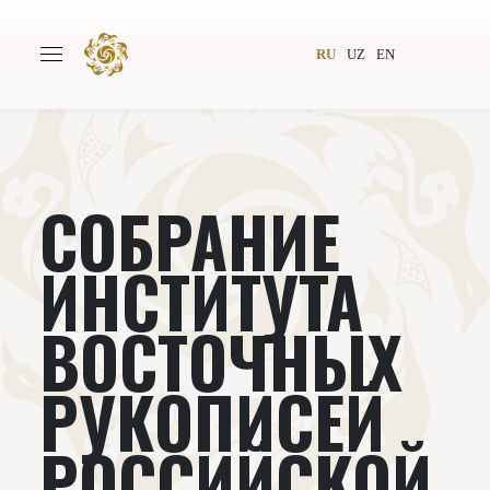
RU
UZ
EN
СОБРАНИЕ
Главная
О проекте
Авторы
Всемирное общество
ИНСТИТУТА
Издательство
Новости
ВОСТОЧНЫХ
Проекты
Подкасты
РУКОПИСЕЙ
Книги
Видеолекторий
РОССИЙСКОЙ