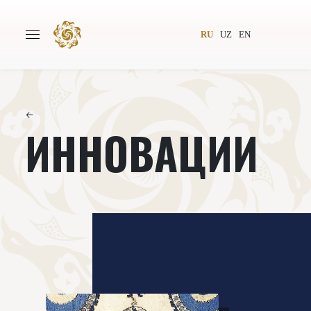
RU
UZ
EN
←
ИННОВАЦИИ
Главная
О проекте
Авторы
Всемирное общество
Издательство
Новости
Проекты
Подкасты
Книги
Видеолекторий