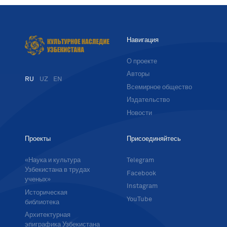
Навигация
О проекте
Авторы
RU
UZ
EN
Всемирное общество
Издательство
Новости
Проекты
Присоединяйтесь
«Наука и культура
Telegram
Узбекистана в трудах
Facebook
ученых»
Instagram
Историческая
YouTube
библиотека
Архитектурная
эпиграфика Узбекистана