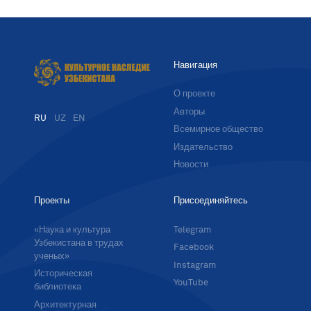
Навигация
О проекте
Авторы
RU
UZ
EN
Всемирное общество
Издательство
Новости
Проекты
Присоединяйтесь
«Наука и культура
Telegram
Узбекистана в трудах
Facebook
ученых»
Instagram
Историческая
YouTube
библиотека
Архитектурная