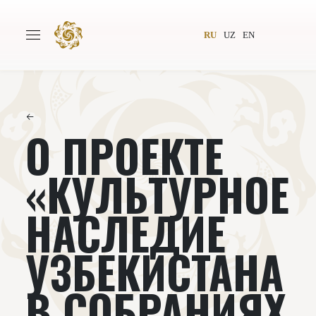
RU
UZ
EN
←
О ПРОЕКТЕ
Главная
О проекте
Авторы
Всемирное общество
«КУЛЬТУРНОЕ
Издательство
Новости
НАСЛЕДИЕ
Проекты
Подкасты
УЗБЕКИСТАНА
Книги
Видеолекторий
В СОБРАНИЯХ