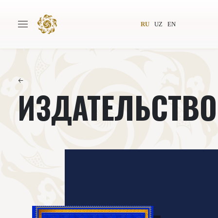
RU
UZ
EN
←
ИЗДАТЕЛЬСТВО
Главная
О проекте
Авторы
Всемирное общество
Издательство
Новости
Проекты
Подкасты
Книги
Видеолекторий