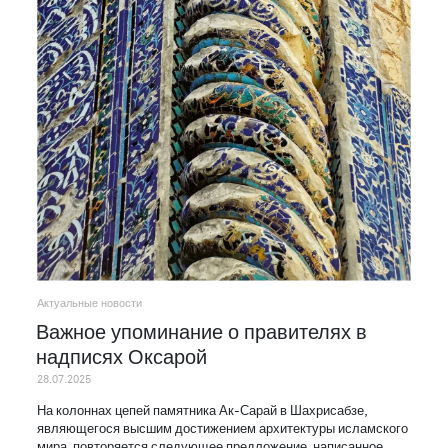
Актуальные новости
Важное упоминание о правителях в
надписях Оксарой
28.07.2025
На колоннах цепей памятника Ак-Сарай в Шахрисабзе,
являющегося высшим достижением архитектуры исламского
мира, повторяется следующее предложение, написанное…