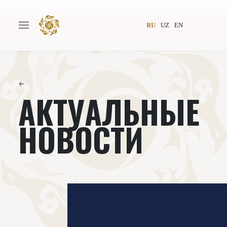
RU
UZ
EN
←
АКТУАЛЬНЫЕ
Главная
О проекте
Авторы
Всемирное общество
НОВОСТИ
Издательство
Новости
Проекты
Подкасты
Книги
Видеолекторий