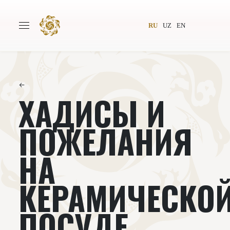
RU
UZ
EN
←
ХАДИСЫ И
Главная
О проекте
Авторы
Всемирное общество
ПОЖЕЛАНИЯ
Издательство
Новости
НА
Проекты
Подкасты
КЕРАМИЧЕСКО
Книги
Видеолекторий
ПОСУДЕ