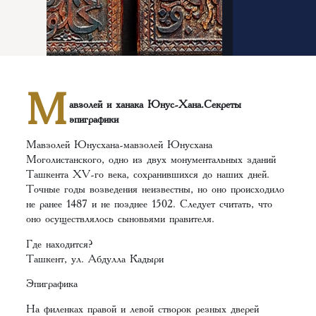
М
авзолей и ханака Юнус-Хана.Секреты
эпиграфики
Мавзолей Юнусхана-мавзолей Юнусхана
Моголистанского, одно из двух монументальных зданий
Ташкента XV-го века, сохранившихся до наших дней.
Точные годы возведения неизвестны, но оно происходило
не ранее 1487 и не позднее 1502. Следует считать, что
оно осуществлялось сыновьями правителя.
Где находится?
Ташкент, ул. Абдулла Кадыри
Эпиграфика
На филенках правой и левой створок резных дверей