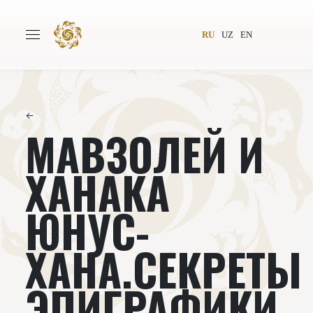
RU
UZ
EN
←
МАВЗОЛЕЙ И
Главная
О проекте
Авторы
Всемирное общество
ХАНАКА
Издательство
Новости
ЮНУС-
Проекты
Подкасты
ХАНА.СЕКРЕТЫ
Книги
Видеолекторий
ЭПИГРАФИКИ