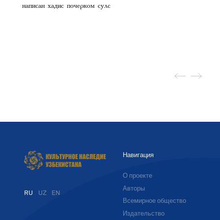
написан хадис почерком сулс
Навигация
О проекте
Авторы
RU
UZ
EN
Всемирное общество
Издательство