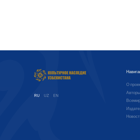
Навига
О прое
Автор
RU
UZ
EN
Всемир
Издате
Новост