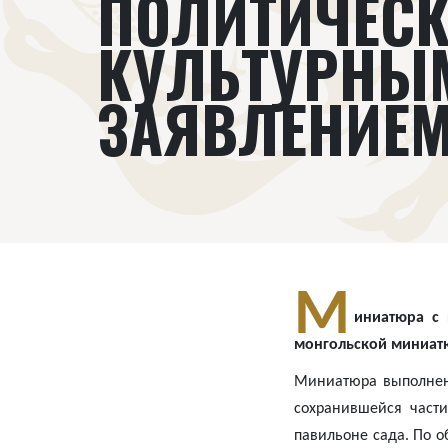
ПОЛИТИЧЕСК
КУЛЬТУРНЫ
ЗАЯВЛЕНИЕ
М
иниатюра с
монгольской миниат
Миниатюра выполнена
сохранившейся част
павильоне сада. По о