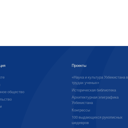
ция
Проекты
кте
«Наука и культура Узбекистана 
трудах ученых»
ы
Историческая библиотека
ное общество
Архитектурная эпиграфика
льство
Узбекистана
и
Конгрессы
100 выдающихся рукописных
шедевров