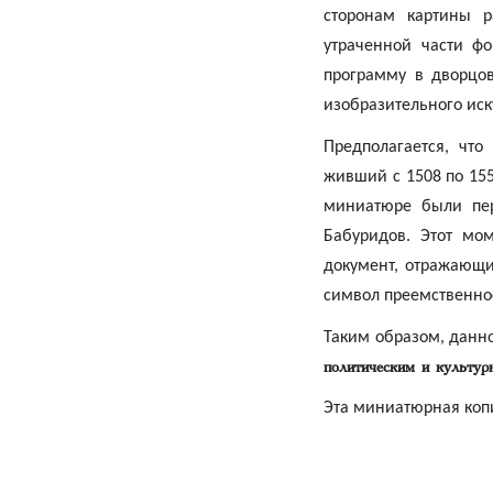
сторонам картины 
утраченной части ф
программу в дворцов
изобразительного иску
Предполагается, чт
живший с 1508 по 15
миниатюре были пер
Бабуридов. Этот мо
документ, отражающи
символ преемственно
Таким образом, данн
политическим и культур
Эта миниатюрная коп