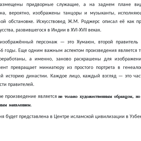
размещены придворные служащие, а на заднем плане вид
она, вероятно, изображены танцоры и музыканты, исполняю
ой обстановке. Искусствовед Ж.М. Роджерс описал её как п
сства, развившегося в Индии в XVI-XVII веках.
о изображённый персонаж — это Хумаюн, второй правитель 
56 годы. Еще одним важным аспектом произведения является то
еработаны, а именно, заново раскрашены для изображени
мент превращает миниатюру из простого портрета в генеало
й историю династии. Каждое лицо, каждый взгляд — это час
сти правителей.
не только художественным образцом, но
ое произведение является
ным заявлением
.
ия будет
представлена
в Центре исламской цивилизации в Узбе