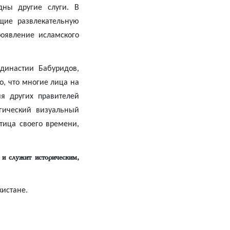
ны другие слуги. В
щие развлекательную
роявление исламского
династии Бабуридов,
, что многие лица на
я других правителей
гический визуальный
тица своего времени,
 и служит историческим,
кистане.