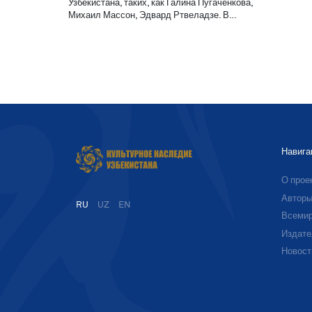
Узбекистана, таких, как Галина Пугаченкова,
Михаил Массон, Эдвард Ртвеладзе. В…
Навига
О прое
Автор
RU
UZ
EN
Всемир
Издате
Новост