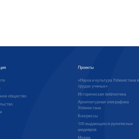
ция
Проекты
кте
«Наука и культура Узбекистана 
трудах ученых»
ы
Историческая библиотека
ное общество
Архитектурная эпиграфика
льство
Узбекистана
и
Конгрессы
100 выдающихся рукописных
шедевров
Медиа