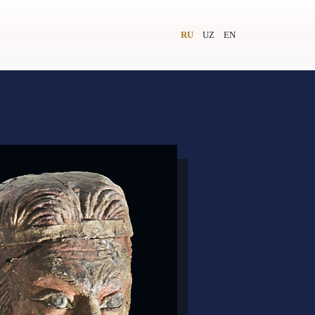
RU
UZ
EN
и
Видеолекторий