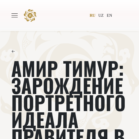
RU
UZ
EN
←
АМИР ТИМУР:
Главная
О проекте
Авторы
Всемирное общество
ЗАРОЖДЕНИЕ
Издательство
Новости
ПОРТРЕТНОГО
Проекты
Подкасты
ИДЕАЛА
Книги
Видеолекторий
ПРАВИТЕЛЯ В