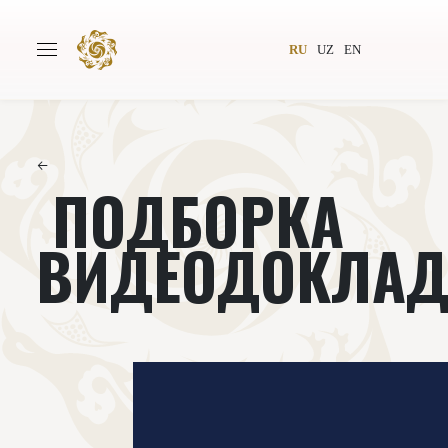
RU
UZ
EN
←
ПОДБОРКА
Главная
О проекте
Авторы
Всемирное общество
ВИДЕОДОКЛА
Издательство
Новости
Проекты
Подкасты
Книги
Видеолекторий