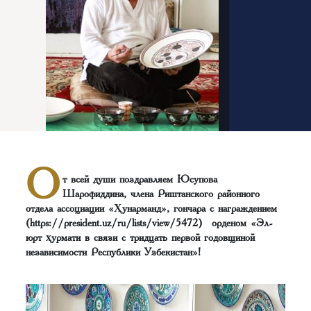
О
т всей души поздравляем Юсупова
Шарофиддина, члена Риштанского районного
отдела ассоциации «Ҳунарманд», гончара с награждением
(https://president.uz/ru/lists/view/5472) орденом «Эл-
юрт ҳурмати в связи с тридцать первой годовщиной
независимости Республики Узбекистан»!