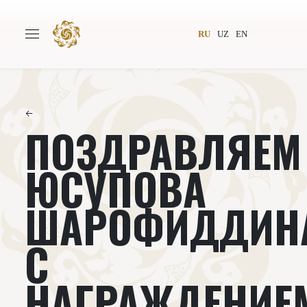
RU
UZ
EN
←
ПОЗДРАВЛЯЕМ
Главная
О проекте
Авторы
Всемирное общество
ЮСУПОВА
Издательство
Новости
ШАРОФИДДИН
Проекты
Подкасты
С
Книги
Видеолекторий
НАГРАЖДЕНИЕ