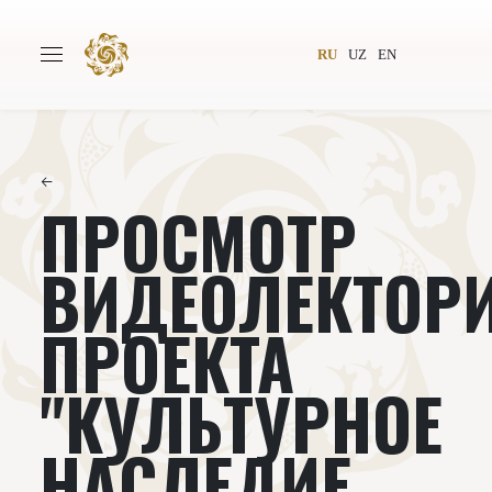
RU
UZ
EN
←
ПРОСМОТР
Главная
О проекте
Авторы
Всемирное общество
ВИДЕОЛЕКТОР
Издательство
Новости
ПРОЕКТА
Проекты
Подкасты
"КУЛЬТУРНОЕ
Книги
Видеолекторий
НАСЛЕДИЕ