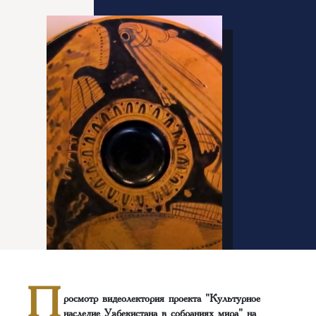
П
росмотр видеолектория проекта "Культурное
наследие Узбекистана в собраниях мира" на