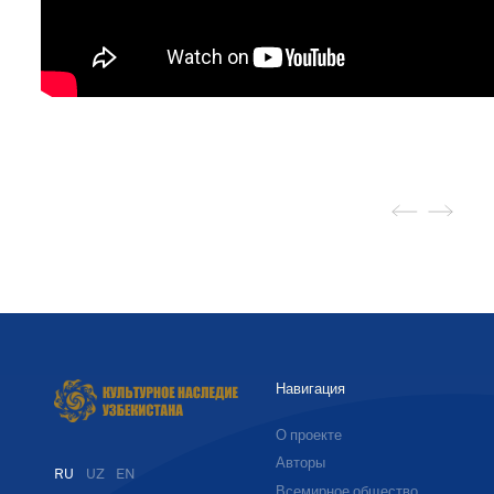
Навигация
О проекте
Авторы
RU
UZ
EN
Всемирное общество