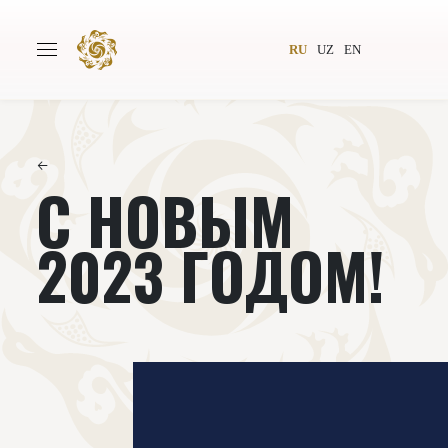
RU
UZ
EN
←
С НОВЫМ
Главная
О проекте
Авторы
Всемирное общество
2023 ГОДОМ!
Издательство
Новости
Проекты
Подкасты
Книги
Видеолекторий