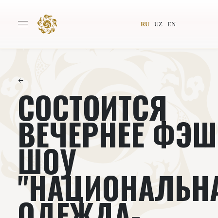
RU
UZ
EN
←
СОСТОИТСЯ
Главная
О проекте
Авторы
Всемирное общество
ВЕЧЕРНЕЕ ФЭ
Издательство
Новости
ШОУ
Проекты
Подкасты
"НАЦИОНАЛЬН
Книги
Видеолекторий
ОДЕЖДА-