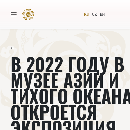
RU
UZ
EN
←
В 2022 ГОДУ В
Главная
О проекте
Авторы
Всемирное общество
МУЗЕЕ АЗИИ И
Издательство
Новости
ТИХОГО ОКЕАН
Проекты
Подкасты
ОТКРОЕТСЯ
Книги
Видеолекторий
ЭКСПОЗИЦИЯ