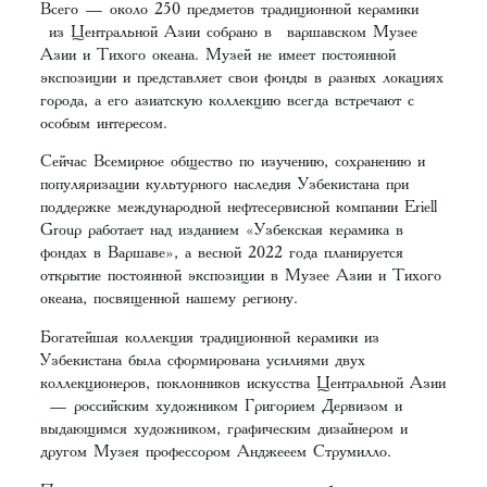
Всего — около 250 предметов традиционной керамики
из Центральной Азии собрано в варшавском Музее
Азии и Тихого океана. Музей не имеет постоянной
экспозиции и представляет свои фонды в разных локациях
города, а его азиатскую коллекцию всегда встречают с
особым интересом.
Сейчас Всемирное общество по изучению, сохранению и
популяризации культурного наследия Узбекистана при
поддержке международной нефтесервисной компании Eriell
Group работает над изданием «Узбекская керамика в
фондах в Варшаве», а весной 2022 года планируется
открытие постоянной экспозиции в Музее Азии и Тихого
океана, посвященной нашему региону.
Богатейшая коллекция традиционной керамики из
Узбекистана была сформирована усилиями двух
коллекционеров, поклонников искусства Центральной Азии
— российским художником Григорием Дервизом и
выдающимся художником, графическим дизайнером и
другом Музея профессором Анджееем Струмилло.