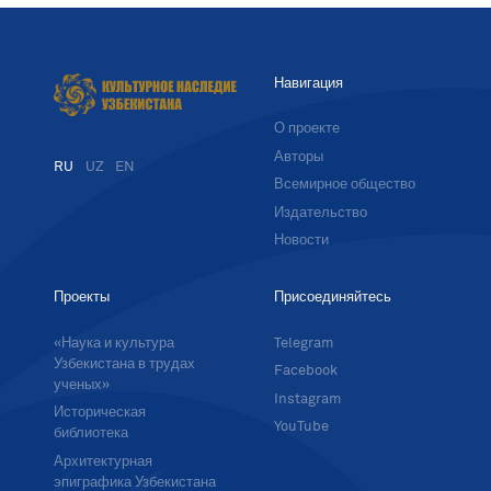
Навигация
О проекте
Авторы
RU
UZ
EN
Всемирное общество
Издательство
Новости
Проекты
Присоединяйтесь
«Наука и культура
Telegram
Узбекистана в трудах
Facebook
ученых»
Instagram
Историческая
YouTube
библиотека
Архитектурная
эпиграфика Узбекистана