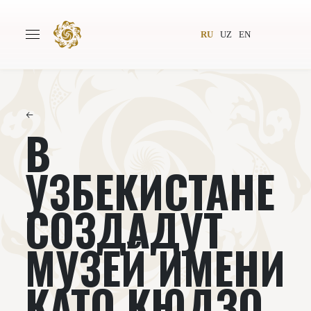
RU
UZ
EN
←
В
Главная
О проекте
Авторы
Всемирное общество
УЗБЕКИСТАНЕ
Издательство
Новости
СОЗДАДУТ
Проекты
Подкасты
МУЗЕЙ ИМЕНИ
Книги
Видеолекторий
КАТО КЮДЗО