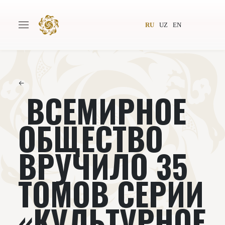
RU
UZ
EN
←
ВСЕМИРНОЕ
Главная
О проекте
Авторы
Всемирное общество
ОБЩЕСТВО
Издательство
Новости
ВРУЧИЛО 35
Проекты
Подкасты
ТОМОВ СЕРИИ
Книги
Видеолекторий
«КУЛЬТУРНОЕ