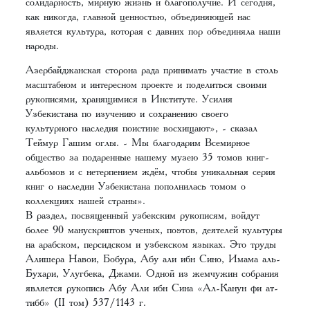
солидарность, мирную жизнь и благополучие. И сегодня,
как никогда, главной ценностью, объединяющей нас
является культура, которая с давних пор объединяла наши
народы.
Азербайджанская сторона рада принимать участие в столь
масштабном и интересном проекте и поделиться своими
рукописями, хранящимися в Институте. Усилия
Узбекистана по изучению и сохранению своего
культурного наследия поистине восхищают», - сказал
Теймур Гашим оглы. - Мы благодарим Всемирное
общество за подаренные нашему музею 35 томов книг-
альбомов и с нетерпением ждём, чтобы уникальная серия
книг о наследии Узбекистана пополнилась томом о
коллекциях нашей страны».
В раздел, посвященный узбекским рукописям, войдут
более 90 манускриптов ученых, поэтов, деятелей культуры
на арабском, персидском и узбекском языках. Это труды
Алишера Навои, Бобура, Абу али ибн Сино, Имама аль-
Бухари, Улугбека, Джами. Одной из жемчужин собрания
является рукопись Абу Али ибн Сина «Ал-Канун фи ат-
тибб» (II том) 537/1143 г.