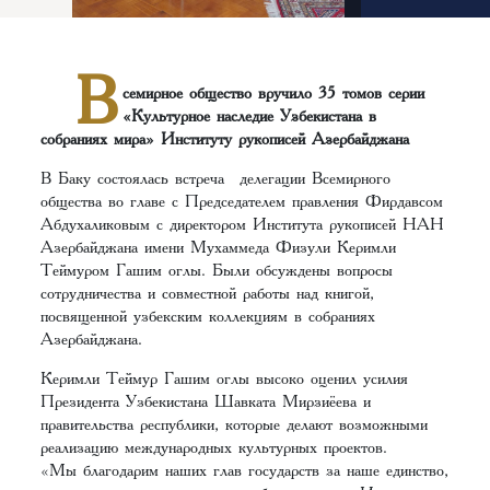
В
семирное общество вручило 35 томов серии
«Культурное наследие Узбекистана в
собраниях мира» Институту рукописей Азербайджана
В Баку состоялась встреча делегации Всемирного
общества во главе с Председателем правления Фирдавсом
Абдухаликовым с директором Института рукописей НАН
Азербайджана имени Мухаммеда Физули Керимли
Теймуром Гашим оглы. Были обсуждены вопросы
сотрудничества и совместной работы над книгой,
посвященной узбекским коллекциям в собраниях
Азербайджана.
Керимли Теймур Гашим оглы высоко оценил усилия
Президента Узбекистана Шавката Мирзиёева и
правительства республики, которые делают возможными
реализацию международных культурных проектов.
«Мы благодарим наших глав государств за наше единство,