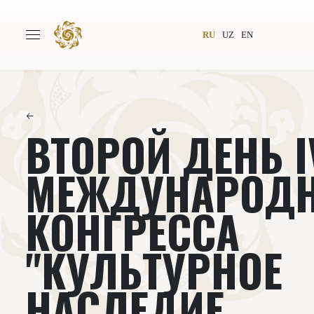
RU
UZ
EN
←
ВТОРОЙ ДЕНЬ I
Главная
О проекте
Авторы
Всемирное общество
МЕЖДУНАРОДН
Издательство
Новости
КОНГРЕССА
Проекты
Подкасты
"КУЛЬТУРНОЕ
Книги
Видеолекторий
НАСЛЕДИЕ