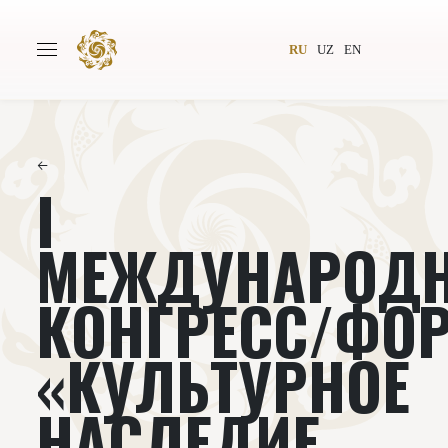
RU
UZ
EN
←
I
Главная
О проекте
Авторы
Всемирное общество
МЕЖДУНАРОД
Издательство
Новости
КОНГРЕСС/ФО
Проекты
Подкасты
«КУЛЬТУРНОЕ
Книги
Видеолекторий
НАСЛЕДИЕ