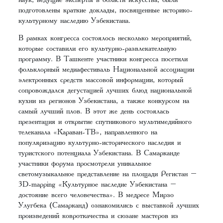
подготовлены краткие доклады, посвященные историко-
культурному наследию Узбекистана.
В рамках конгресса состоялось несколько мероприятий,
которые составили его культурно-развлекательную
программу. В Ташкенте участники конгресса посетили
фольклорный медиафестиваль Национальной ассоциации
электронных средств массовой информации, который
сопровождался дегустацией лучших блюд национальной
кухни из регионов Узбекистана, а также конкурсом на
самый лучший плов. В этот же день состоялась
презентация и открытие спутникового мультимедийного
телеканала «Караван-ТВ», направленного на
популяризацию культурно-исторического наследия и
туристского потенциала Узбекистана. В Самарканде
участники форума просмотрели уникальное
светомузыкальное представление на площади Регистан –
3D-mapping «Культурное наследие Узбекистана –
достояние всего человечества». В медресе Мирзо
Улугбека (Самарканд) ознакомились с выставкой лучших
произведений ковроткачества и сюзане мастеров из