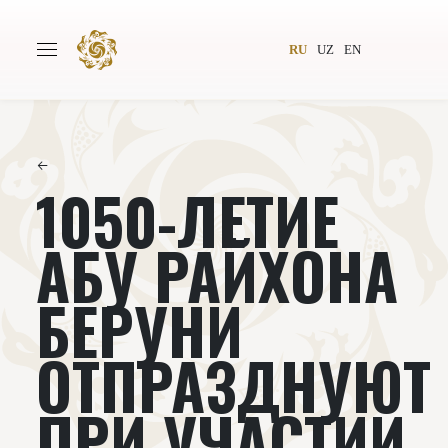
RU
UZ
EN
←
1050-ЛЕТИЕ
Главная
О проекте
Авторы
Всемирное общество
АБУ РАЙХОНА
Издательство
Новости
БЕРУНИ
Проекты
Подкасты
ОТПРАЗДНУЮТ
Книги
Видеолекторий
ПРИ УЧАСТИИ