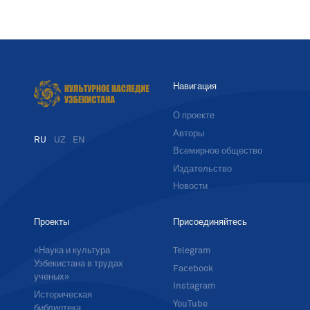
Навигация
О проекте
Авторы
RU
UZ
EN
Всемирное общество
Издательство
Новости
Проекты
Присоединяйтесь
«Наука и культура
Telegram
Узбекистана в трудах
Facebook
ученых»
Instagram
Историческая
YouTube
библиотека