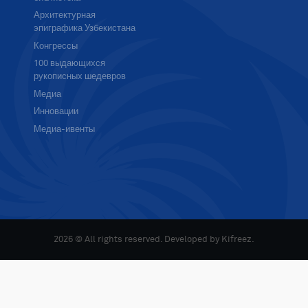
Архитектурная
эпиграфика Узбекистана
Конгрессы
100 выдающихся
рукописных шедевров
Медиа
Инновации
Медиа-ивенты
2026 © All rights reserved. Developed by
Kifreez
.