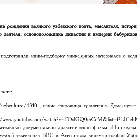
нь рождения великого узбекского поэта, мыслителя, истори
го деятеля; основоположника династии и империи бабурид
 подготовили мини-подборку уникальных материалов о вели
жете:
/uzbculture/4310
, какие сокровища хранятся в Доме-музе
://www.youtube.com/watch?v=FOslGQ0mCcM&list=PLICeh
ательный документально-драматический фильм «По следам
лужбой телеканала BBC и Агентством кинематографии Узб