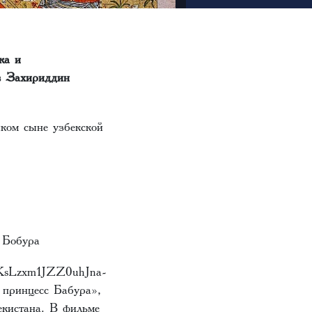
ка и
ов Захириддин
ком сыне узбекской
е Бобура
KsLzxm1JZZ0uhJna-
 принцесс Бабура»,
екистана. В фильме