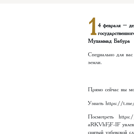
1
4 февраля – де
государственно
Мухаммад Бабура
Специально для вас
земли.
Прямо сейчас вы мо
Узнать
https://t.me
Посмотреть
https
aRKVhFjF-IF
увлек
снятый узбекской с