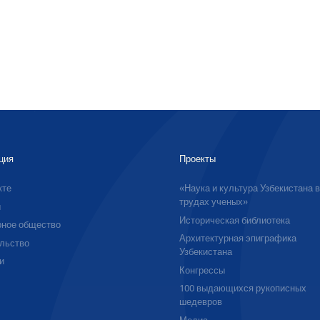
ция
Проекты
кте
«Наука и культура Узбекистана 
трудах ученых»
ы
Историческая библиотека
ное общество
Архитектурная эпиграфика
льство
Узбекистана
и
Конгрессы
100 выдающихся рукописных
шедевров