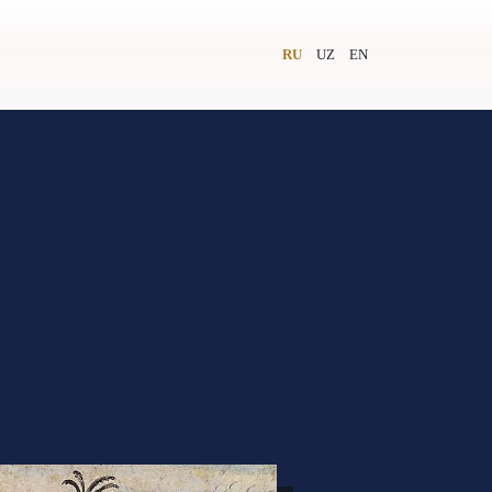
RU
UZ
EN
и
Видеолекторий