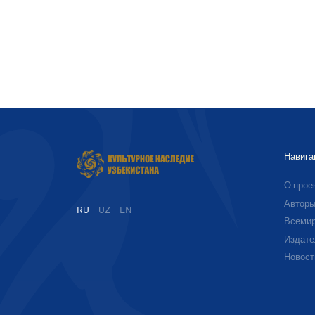
Навига
О прое
Автор
RU
UZ
EN
Всемир
Издате
Новост