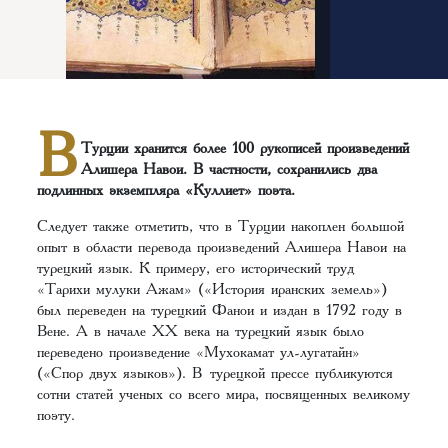
В
Турции хранится более 100 рукописей произведений
Алишера Навои. В частности, сохранились два
подлинных экземпляра «Куллиет» поэта.‌‌
Следует также отметить, что в Турции накоплен большой
опыт в области перевода произведений Алишера Навои на
турецкий язык. К примеру, его исторический труд
«Тарихи мулуки Ажам» («История иранских земель»)
был переведен на турецкий Фанои и издан в 1792 году в
Вене. А в начале ХХ века на турецкий язык было
переведено произведение «Мухокамат ул-лугатайн»
(«Спор двух языков»). В турецкой прессе публикуются
сотни статей ученых со всего мира, посвященных великому
поэту.