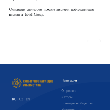
Основным спонсором проекта является нефтесервисная
компания
Eriell-Group
.
Навигация
О проекте
Авторы
RU
UZ
EN
Всемирное общество
Издательство