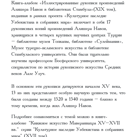
Книга-альбом «Иллюстрированные рукописи произведений
Алишера Навои в библиотеках Стамбула»(XIX том),
изданная в рамках проекта «Культурное наследие
Узбекистана в собраниях мира» включает в себя 17
рукописных копий произведений Алишера Навои,
хранящихся в четырех крупных научных центрах Турции
– библиотеке музея Топкапы, библиотеке «Сулеймания»,
Музее турецко-исламского искусства и библиотеке
Стамбульского университета. Они были тщательно
изучены профессором Босфорского университета,
специалистом по истории рукописного искусства Средних
веков Лале Улуч.
В основном эти рукописи датируются началом XV века,
13 из них представляют особую научную ценность тем, что
были созданы между 1520 и 1540 годами – близко к
тому времени, когда жил Алишер Навои.
Подробнее ознакомиться с темой можно в книге-
альбоме
"Книжное искусство Мавераннахра XV–XVII
вв."
серии "Культурное наследие Узбекистана в собраниях
мира" (XVII том).