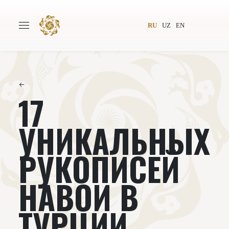
RU
UZ
EN
←
17
Главная
О проекте
Авторы
Всемирное общество
УНИКАЛЬНЫХ
Издательство
Новости
РУКОПИСЕЙ
Проекты
Подкасты
НАВОИ В
Книги
Видеолекторий
ТУРЦИИ