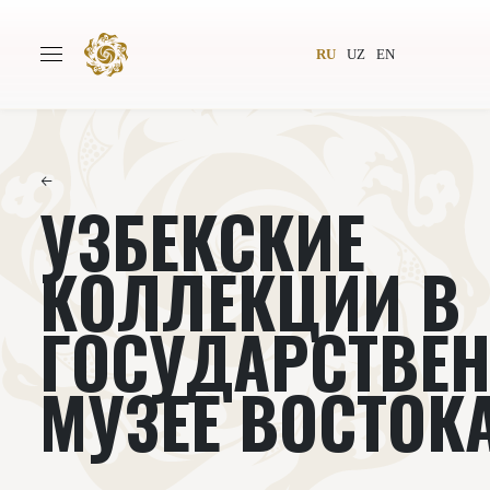
RU
UZ
EN
←
УЗБЕКСКИЕ
Главная
О проекте
Авторы
Всемирное общество
КОЛЛЕКЦИИ В
Издательство
Новости
ГОСУДАРСТВЕ
Проекты
Подкасты
МУЗЕЕ ВОСТОК
Книги
Видеолекторий