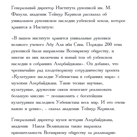
Генеральный директор Института рукописей им. М.
Физули, академик Теймур Керимли рассказал об
уникальном рукописном наследии узбекской земли, которое
хранится в Институте:
«В нашем институте хранятся уникальные рукописи
великого ученого Абу Али ибн Сина. Порядка 200 этих
рукописей были направлены Всемирному обществу, и
многие из них включены в новый том об узбекском
наследии в собраниях Азербайджана». Он добавил, что
чрезвычайно рад плодотворному сотрудничеству проекта
«Культурное наследие Узбекистана в собраниях мира» с
музеями Азербайджана. Такие тесные научные,
культурные, дружеские связи помогают реализовать
большую миссию – познакомить с богатейшим
культурным наследием Узбекистана весь мир. И это очень
важно и ценно», - сказал академик Теймур Керимли.
Генеральный директор музея истории Азербайджана,
академик Наиля Велинханлы также выразила
признательность Всемирному обществу за реализацию