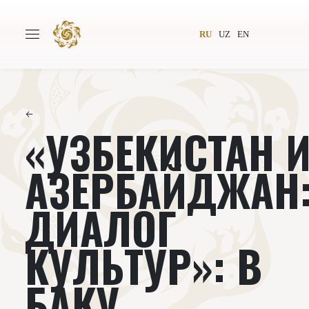
RU
UZ
EN
←
«УЗБЕКИСТАН 
Главная
О проекте
Авторы
Всемирное общество
АЗЕРБАЙДЖАН
Издательство
Новости
ДИАЛОГ
Проекты
Подкасты
КУЛЬТУР»: В
Книги
Видеолекторий
БАКУ