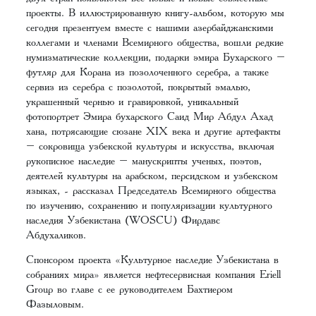
проекты. В иллюстрированную книгу-альбом, которую мы
сегодня презентуем вместе с нашими азербайджанскими
коллегами и членами Всемирного общества, вошли редкие
нумизматические коллекции, подарки эмира Бухарского –
футляр для Корана из позолоченного серебра, а также
сервиз из серебра с позолотой, покрытый эмалью,
украшенный чернью и гравировкой, уникальный
фотопортрет Эмира бухарского Саид Мир Абдул Ахад
хана, потрясающие сюзане XIX века и другие артефакты
– сокровища узбекской культуры и искусства, включая
рукописное наследие – манускрипты ученых, поэтов,
деятелей культуры на арабском, персидском и узбекском
языках, - рассказал Председатель Всемирного общества
по изучению, сохранению и популяризации культурного
наследия Узбекистана (WOSCU) Фирдавс
Абдухаликов.
Спонсором проекта «Культурное наследие Узбекистана в
собраниях мира» является нефтесервисная компания Eriell
Group во главе с ее руководителем Бахтиером
Фазыловым.