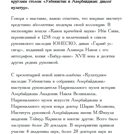
круглым столом «Узбекистан и Азербайджан: диалог
культур».
Говоря о выставке, важно отметить, что впервые институт
представил абсолютные шедевры своей коллекции. В
экспозицию вошли «Канон врачебной науки» Ибн Сины,
переписанный в 1258 году и включенный в список
рукописного наследия ЮНЕСКО, диван «Гараиб ус-
сигар», изданный при жизни Алишера Навои с его
автографом, копия «Бабур-наме» XVII века и десятки
других редких рукописей.
С презентацией новой книги-альбома «Культурное
наследие Узбекистана в собраниях Азербайджана»
выступили руководители Национального музея истории
Азербайджана Академик Наиля Велинханлы,
Национального музея искусств Азербайджана и
Национального музея ковра доктор Ширин Меликова,
Института рукописей Азербайджана имени М.Физули
академик Теймур Керимли и многие другие. Всего было
заслушано более 20 докладов. В мероприятии приняли
участие 4 академика наук, более 20 докторов наук из