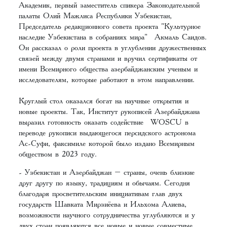
Академик, первый заместитель спикера Законодательной
палаты Олий Мажлиса Республики Узбекистан,
Председатель редакционного совета проекта "Культурное
наследие Узбекистана в собраниях мира" Акмаль Саидов.
Он рассказал о роли проекта в углублении дружественных
связей между двумя странами и вручил сертификаты от
имени Всемирного общества азербайджанским ученым и
исследователям, которые работают в этом направлении.
Круглый стол оказался богат на научные открытия и
новые проекты. Так, Институт рукописей Азербайджана
выразил готовность оказать содействие WOSCU в
переводе рукописи выдающегося персидского астронома
Ас-Суфи, факсимиле которой было издано Всемирным
обществом в 2023 году.
- Узбекистан и Азербайджан – страны, очень близкие
друг другу по языку, традициям и обычаям. Сегодня
благодаря просветительским инициативам глав двух
государств Шавката Мирзиёева и Ильхома Алиева,
возможности научного сотрудничества углубляются и у
двух стран появляются все новые и новые совместные