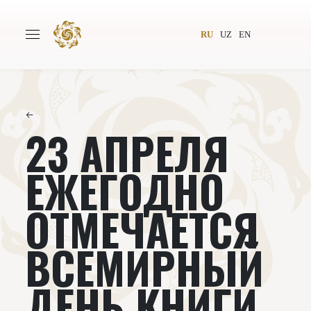
RU
UZ
EN
←
23 АПРЕЛЯ
Главная
О проекте
Авторы
Всемирное общество
ЕЖЕГОДНО
Издательство
Новости
ОТМЕЧАЕТСЯ
Проекты
Подкасты
ВСЕМИРНЫЙ
Книги
Видеолекторий
ДЕНЬ КНИГИ