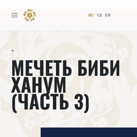
RU
UZ
EN
←
МЕЧЕТЬ БИБИ
Главная
О проекте
Авторы
Всемирное общество
ХАНУМ
Издательство
Новости
(ЧАСТЬ 3)
Проекты
Подкасты
Книги
Видеолекторий