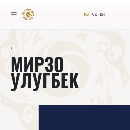
RU
UZ
EN
←
МИРЗО
Главная
О проекте
Авторы
Всемирное общество
УЛУГБЕК
Издательство
Новости
Проекты
Подкасты
Книги
Видеолекторий