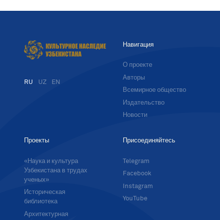
Навигация
О проекте
Авторы
RU
UZ
EN
Всемирное общество
Издательство
Новости
Проекты
Присоединяйтесь
«Наука и культура
Telegram
Узбекистана в трудах
Facebook
ученых»
Instagram
Историческая
YouTube
библиотека
Архитектурная