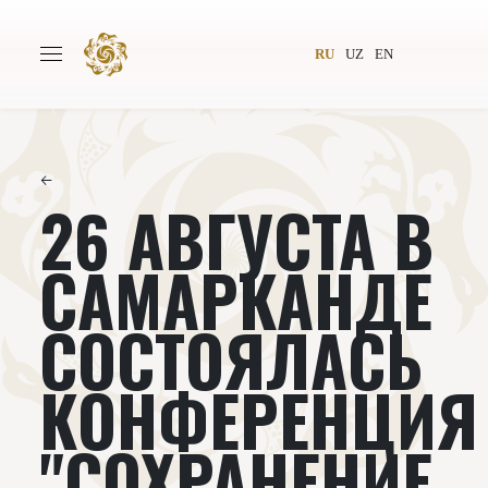
RU
UZ
EN
←
26 АВГУСТА В
Главная
О проекте
Авторы
Всемирное общество
САМАРКАНДЕ
Издательство
Новости
СОСТОЯЛАСЬ
Проекты
Подкасты
КОНФЕРЕНЦИЯ
Книги
Видеолекторий
"СОХРАНЕНИЕ