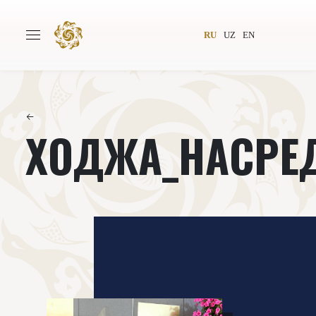
RU
UZ
EN
←
ХОДЖА_НАСРЕ
Главная
О проекте
Авторы
Всемирное общество
Издательство
Новости
Проекты
Подкасты
Книги
Видеолекторий