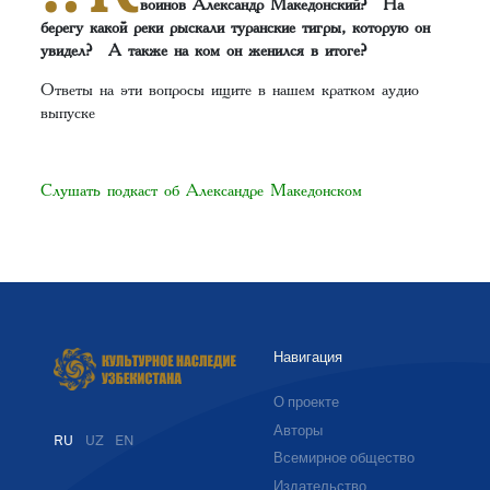
воинов Александр Македонский? На
берегу какой реки рыскали туранские тигры, которую он
увидел? А также на ком он женился в итоге?
Ответы на эти вопросы ищите в нашем кратком аудио
выпуске
Слушать подкаст об Александре Македонском
Навигация
О проекте
Авторы
RU
UZ
EN
Всемирное общество
Издательство