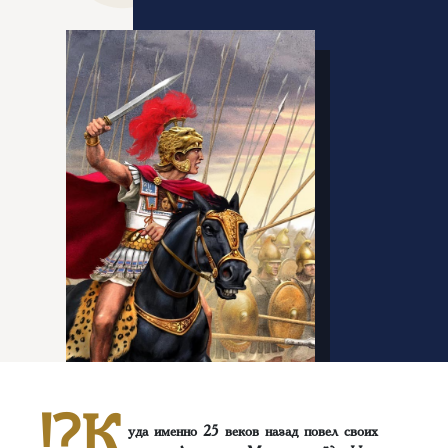
⁉️К
уда именно 25 веков назад повел своих