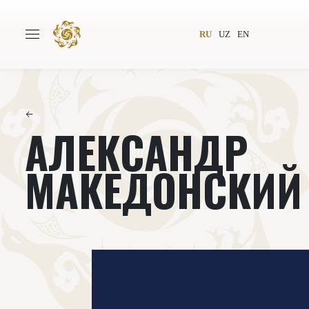
RU
UZ
EN
←
АЛЕКСАНДР
Главная
О проекте
Авторы
Всемирное общество
МАКЕДОНСКИЙ
Издательство
Новости
Проекты
Подкасты
Книги
Видеолекторий