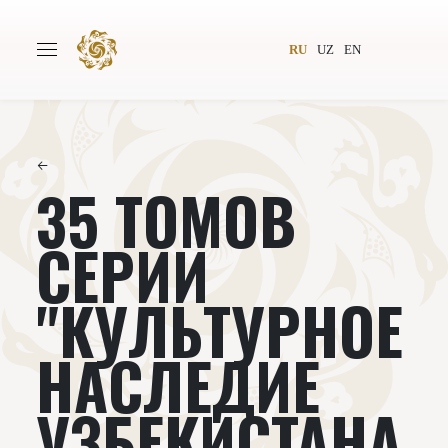
RU
UZ
EN
←
35 ТОМОВ
Главная
О проекте
Авторы
Всемирное общество
СЕРИИ
Издательство
Новости
"КУЛЬТУРНОЕ
Проекты
Подкасты
НАСЛЕДИЕ
Книги
Видеолекторий
УЗБЕКИСТАНА