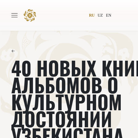
RU
UZ
EN
←
40 НОВЫХ КНИ
Главная
О проекте
Авторы
Всемирное общество
АЛЬБОМОВ О
Издательство
Новости
КУЛЬТУРНОМ
Проекты
Подкасты
ДОСТОЯНИИ
Книги
Видеолекторий
УЗБЕКИСТАНА