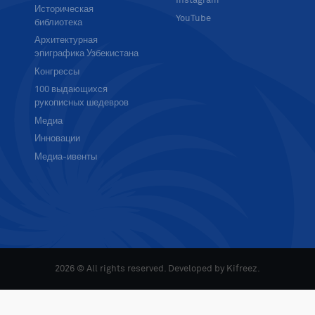
Instagram
Историческая
YouTube
библиотека
Архитектурная
эпиграфика Узбекистана
Конгрессы
100 выдающихся
рукописных шедевров
Медиа
Инновации
Медиа-ивенты
2026 © All rights reserved. Developed by
Kifreez
.