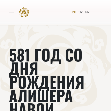
RU
UZ
EN
←
581 ГОД СО
Главная
О проекте
Авторы
Всемирное общество
ДНЯ
Издательство
Новости
РОЖДЕНИЯ
Проекты
Подкасты
АЛИШЕРА
Книги
Видеолекторий
НАВОИ