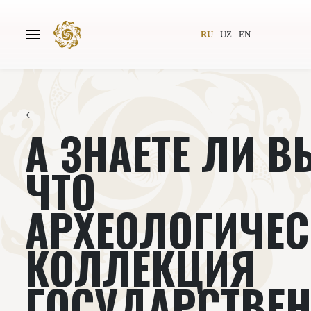
RU
UZ
EN
←
А ЗНАЕТЕ ЛИ В
Главная
О проекте
Авторы
Всемирное общество
ЧТО
Издательство
Новости
АРХЕОЛОГИЧЕ
Проекты
Подкасты
КОЛЛЕКЦИЯ
Книги
Видеолекторий
ГОСУДАРСТВЕ