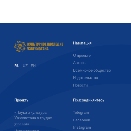
Навигация
О проекте
Авторы
RU
UZ
EN
Всемирное общество
Издательство
Новости
Проекты
Присоединяйтесь
«Наука и культура
Telegram
Узбекистана в трудах
Facebook
ученых»
Instagram