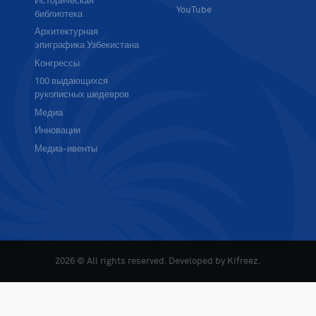
Историческая
YouTube
библиотека
Архитектурная
эпиграфика Узбекистана
Конгрессы
100 выдающихся
рукописных шедевров
Медиа
Инновации
Медиа-ивенты
2026 © All rights reserved. Developed by
Kifreez
.