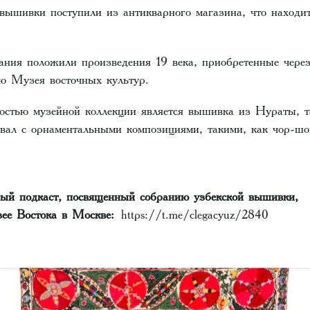
 вышивки поступили из антикварного магазина, что находи
ания положили произведения 19 века, приобретенные чере
ию Музея восточных культур.
остью музейной коллекции является вышивка из Нураты, т
вал с орнаментальными композициями, такими, как чор-шо
ный подкаст, посвященный собранию узбекской вышивки, 
зее Востока в Москве:
https://t.me/clegacyuz/2840