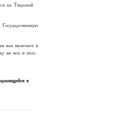
тся на Тверской
з Государственную
ак как включает в
ху як мох и шох-
хранящейся в