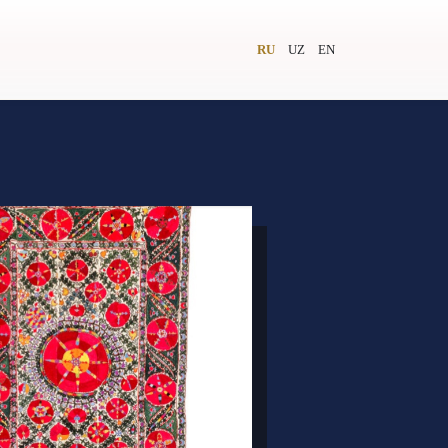
RU
UZ
EN
и
Видеолекторий