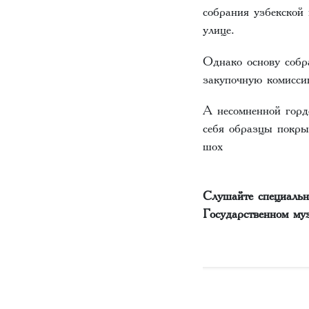
собрания узбекской
улице.
Однако основу собр
закупочную комисс
А несомненной горд
себя образцы покры
шох
Слушайте специаль
Государственном му