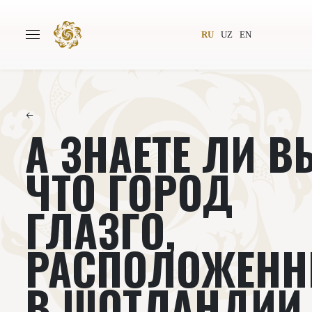
RU
UZ
EN
←
А ЗНАЕТЕ ЛИ В
Главная
О проекте
Авторы
Всемирное общество
ЧТО ГОРОД
Издательство
Новости
ГЛАЗГО,
Проекты
Подкасты
РАСПОЛОЖЕН
Книги
Видеолекторий
В ШОТЛАНДИИ