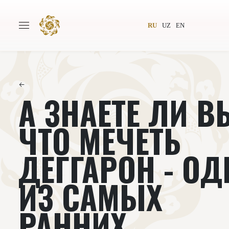
RU
UZ
EN
←
А ЗНАЕТЕ ЛИ В
Главная
О проекте
Авторы
Всемирное общество
ЧТО МЕЧЕТЬ
Издательство
Новости
ДЕГГАРОН - ОД
Проекты
Подкасты
ИЗ САМЫХ
Книги
Видеолекторий
РАННИХ