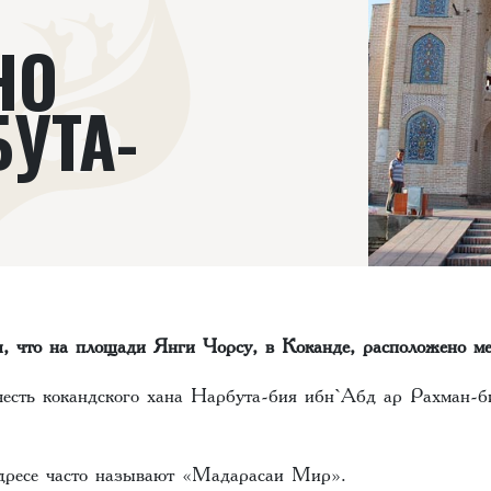
НО
УТА-
ы, что на площади Янги Чорсу, в Коканде, расположено м
честь кокандского хана Нарбута-бия ибн`Абд ар Рахман-
дресе часто называют «Мадарасаи Мир».