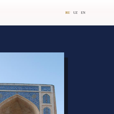
RU
UZ
EN
и
Видеолекторий