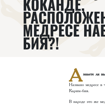
КОКАНДЕ,
РАСПОЛОЖЕ
МЕДРЕСЕ НАБ
БИЯ?!
А
знаете ли в
Названо медресе в 
Карим-бия.
В народе это же ме