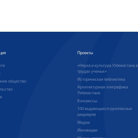
ция
Проекты
кте
«Наука и культура Узбекистана 
трудах ученых»
ы
Историческая библиотека
ное общество
Архитектурная эпиграфика
льство
Узбекистана
и
Конгрессы
100 выдающихся рукописных
шедевров
Медиа
Инновации