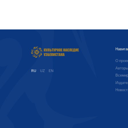
Навига
О прое
Автор
RU
UZ
EN
Всемир
Издате
Новост