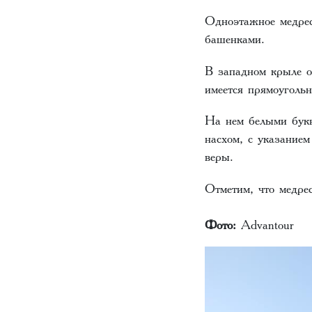
Одноэтажное медрес
башенками.
В западном крыле о
имеется прямоуголь
На нем белыми букв
насхом, с указанием
веры.
Отметим, что медре
Фото:
Advantour