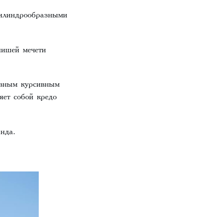
цилиндрообразными
нишей мечети
ивным курсивным
яет собой кредо
нда.