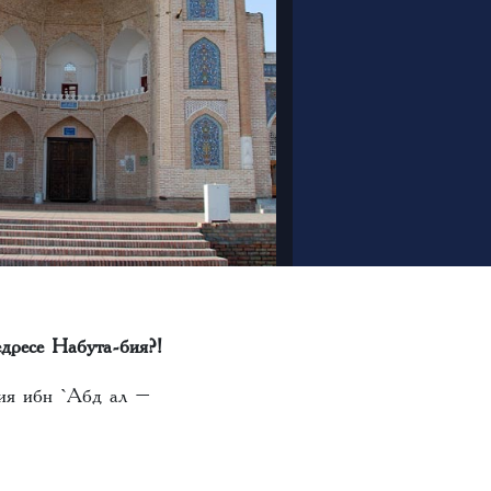
едресе Набута-бия?!
бия ибн `Абд ал –