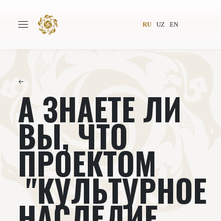
RU
UZ
EN
←
А ЗНАЕТЕ ЛИ
Главная
О проекте
Авторы
Всемирное общество
ВЫ, ЧТО
Издательство
Новости
ПРОЕКТОМ
Проекты
Подкасты
"КУЛЬТУРНОЕ
Книги
Видеолекторий
НАСЛЕДИЕ