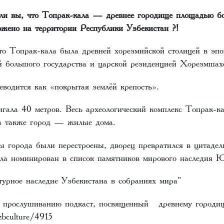
 ли вы, что Топрак-кала — древнее городище площадью бо
ожено на территории Республики Узбекистан ?!
что Топрак-кала была древней хорезмийской столицей в эпо
й большого государства и царской резиденцией Хорезмшах
водится как «покрытая землёй крепость».
игала 40 метров. Весь археологический комплекс Топрак-к
 а также город — жилые дома.
ы города были перестроены, дворец превратился в цитадел
ала номинирован в список памятников мирового наследи
турное наследие Узбекистана в собраниях мира"
к прослушиванию подкаст, посвященный древнему городи
zbculture/4915