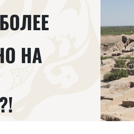
БОЛЕЕ
НО НА
И
?!