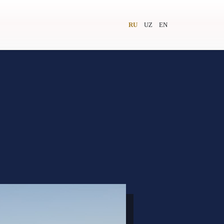
RU
UZ
EN
и
Видеолекторий