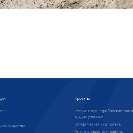
ция
Проекты
кте
«Наука и культура Узбекистана 
трудах ученых»
ы
Историческая библиотека
ное общество
Архитектурная эпиграфика