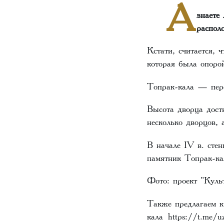
А
знаете
распол
Кстати, считается, 
которая была опоро
Топрак-кала — пере
Высота дворца дост
несколько дворцов,
В начале IV в. стен
памятник Топрак-к
Фото: проект "Куль
Также предлагаем 
кала
https://t.me/u