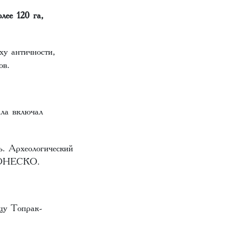
лее 120 га,
ху античности,
ов.
ала включал
ь. Археологический
я ЮНЕСКО.
щу Топрак-