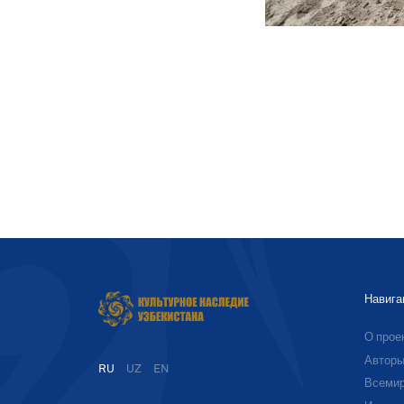
Навига
О прое
Автор
RU
UZ
EN
Всемир