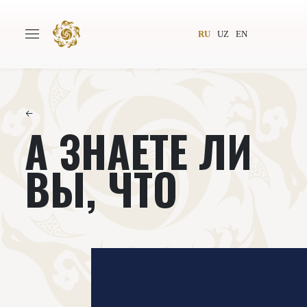
RU
UZ
EN
←
А ЗНАЕТЕ ЛИ
Главная
О проекте
Авторы
Всемирное общество
ВЫ, ЧТО
Издательство
Новости
Проекты
Подкасты
Книги
Видеолекторий