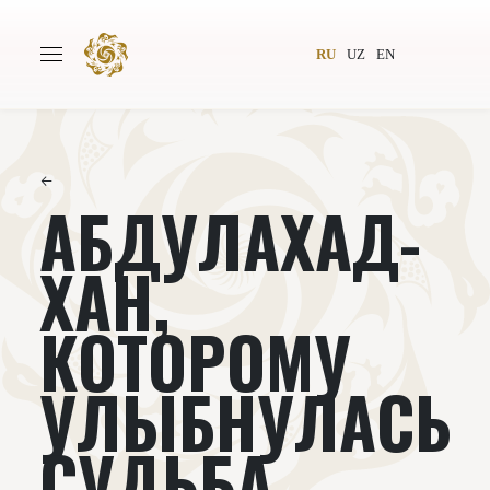
RU
UZ
EN
←
АБДУЛАХАД-
Главная
О проекте
Авторы
Всемирное общество
ХАН,
Издательство
Новости
КОТОРОМУ
Проекты
Подкасты
УЛЫБНУЛАСЬ
Книги
Видеолекторий
СУДЬБА