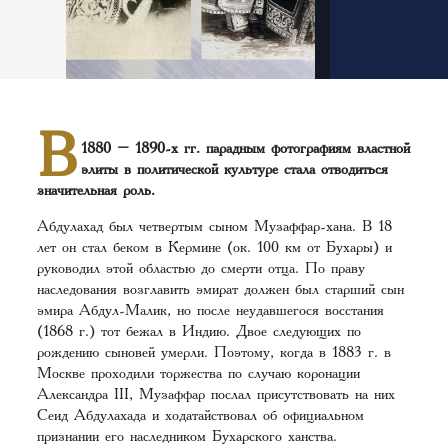
В
1880 – 1890-х гг. парадным фотографиям властной
элиты в политической культуре стала отводиться
значительная роль.
Абдулахад был четвертым сыном Музаффар-хана. В 18
лет он стал беком в Кермине (ок. 100 км от Бухары) и
руководил этой областью до смерти отца. По праву
наследования возглавить эмират должен был старший сын
эмира Абдул-Малик, но после неудавшегося восстания
(1868 г.) тот бежал в Индию. Двое следующих по
рождению сыновей умерли. Поэтому, когда в 1883 г. в
Москве проходили торжества по случаю коронации
Александра III, Музаффар послал присутствовать на них
Сеид Абдулахада и ходатайствовал об официальном
признании его наследником Бухарского ханства.