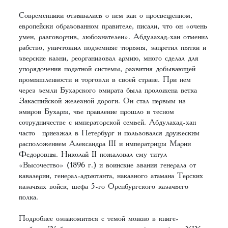
Современники отзывались о нем как о просвещенном,
европейски образованном правителе, писали, что он «очень
умен, разговорчив, любознателен». Абдулахад-хан отменил
рабство, уничтожил подземные тюрьмы, запретил пытки и
зверские казни, реорганизовал армию, много сделал для
упорядочения податной системы, развития добывающей
промышленности и торговли в своей стране. При нем
через земли Бухарского эмирата была проложена ветка
Закаспийской железной дороги. Он стал первым из
эмиров Бухары, чье правление прошло в тесном
сотрудничестве с императорской семьей. Абдулахад-хан
часто приезжал в Петербург и пользовался дружеским
расположением Александра III и императрицы Марии
Федоровны. Николай II пожаловал ему титул
«Высочество» (1896 г.) и воинские звания генерала от
кавалерии, генерал-адъютанта, наказного атамана Терских
казачьих войск, шефа 5-го Оренбургского казачьего
полка.
Подробнее ознакомиться с темой можно в книге-