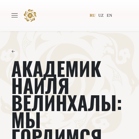
RU
UZ
EN
←
АКАДЕМИК
Главная
О проекте
Авторы
Всемирное общество
НАИЛЯ
Издательство
Новости
ВЕЛИНХАЛЫ:
Проекты
Подкасты
МЫ
Книги
Видеолекторий
ГОРДИМСЯ