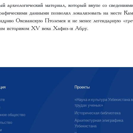
ый археологический материал, который вкупе со сведениям
графическими данными позволил локализовать на месте Ка
ндрию Оксианскую Птолемея и не менее легендарную «гре
ким историком XV века Хафиз-и Абру.
ция
Проекты
кте
«Наука и культура Узбекистана 
трудах ученых»
ы
Историческая библиотека
ное общество
Архитектурная эпиграфика
льство
Узбекистана
и