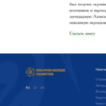
был получен огромн
источников и карто
легендарную Алекса
описанную персидс
Скачать книгу
Навига
О прое
Автор
RU
UZ
EN
Всемир
Издате
Новост