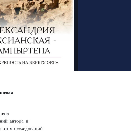
анская
тепа
аний автора и
 этих исследований