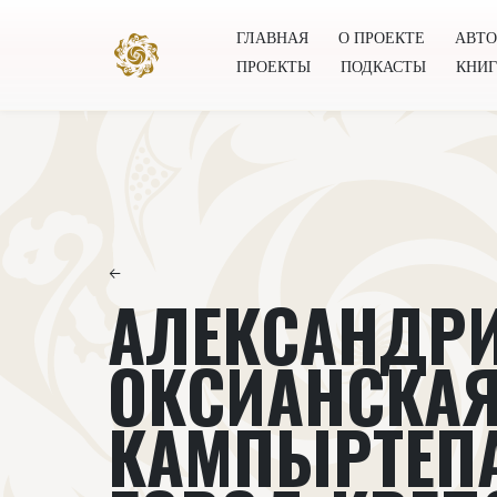
ГЛАВНАЯ
О ПРОЕКТЕ
АВТ
ПРОЕКТЫ
ПОДКАСТЫ
КНИ
Главная
О проекте
Авторы
Всемирное общест
←
АЛЕКСАНДР
ОКСИАНСКАЯ
КАМПЫРТЕПА