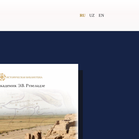
RU
UZ
EN
и
Видеолекторий