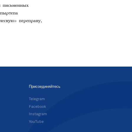
и письменных
мпыртепа
ческую» переправу,
Присоединяйтесь
в
Telegram
Facebook
Instagram
YouTube