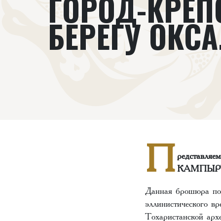
ГОРОД-КРЕП
БЕРЕГУ ОКСА
П
редставляе
КАМПЫРТ
Данная брошюра пос
эллинистического вр
Тохаристанской арх