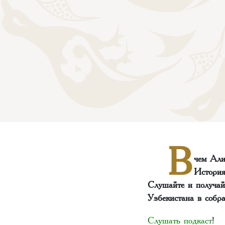
В
чем Али
История
Слушайте и получай
Узбекистана в собр
Слушать подкаст
!