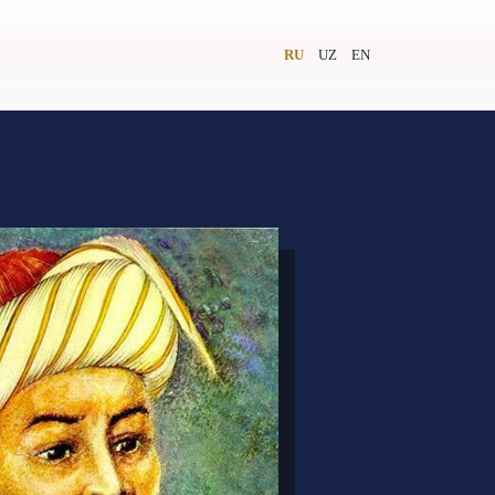
RU
UZ
EN
и
Видеолекторий