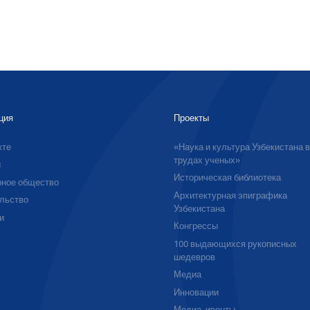
ция
Проекты
кте
«Наука и культура Узбекистана 
трудах ученых»
ы
Историческая библиотека
ное общество
Архитектурная эпиграфика
льство
Узбекистана
и
Конгрессы
100 выдающихся рукописных
шедевров
Медиа
Инновации