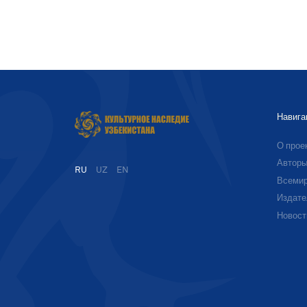
Навига
О прое
Автор
RU
UZ
EN
Всемир
Издате
Новост