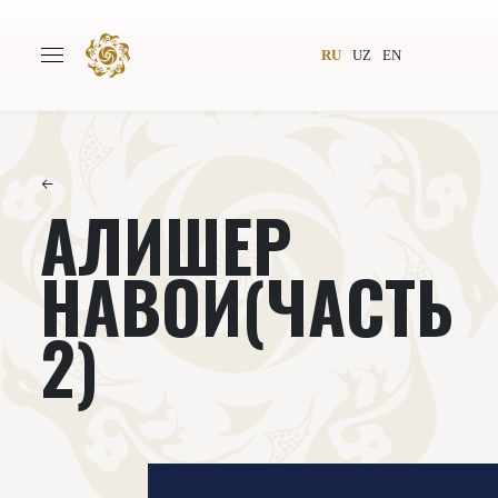
RU
UZ
EN
←
АЛИШЕР
Главная
О проекте
Авторы
Всемирное общество
НАВОИ(ЧАСТЬ
Издательство
Новости
2)
Проекты
Подкасты
Книги
Видеолекторий