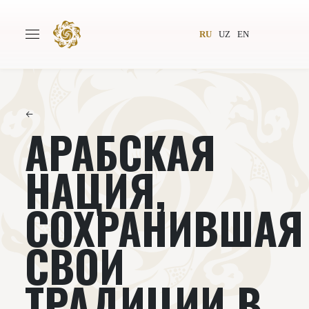
RU
UZ
EN
←
АРАБСКАЯ
Главная
О проекте
Авторы
Всемирное общество
НАЦИЯ,
Издательство
Новости
СОХРАНИВШАЯ
Проекты
Подкасты
СВОИ
Книги
Видеолекторий
ТРАДИЦИИ В