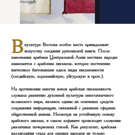
В
культуре Востока особое место принадлежит
искусству создания рукописной книги. После
завоевания арабами Центральной Азии местные народы
знакомятся с арабским письмом, которое постепенно
вытеснило бытовавшие здесь виды письменности
(согдийскую, хорезмийскую, уйгурскую и проч.).
На протяжении многих веков арабская письменность
служила развитию духовной культуры многоязычного
исламского мира, являясь одним из основных средств
сохранения информации, связанной с разными сферами
общественной жизни. Несмотря на устойчивую основу
арабского письма, в самом алфавите происходит сложение
различных почерковых стилей. Как результат, арабская
каллиграфия стала для разных народов не только