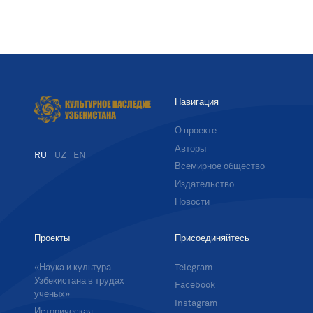
Навигация
О проекте
Авторы
RU
UZ
EN
Всемирное общество
Издательство
Новости
Проекты
Присоединяйтесь
«Наука и культура
Telegram
Узбекистана в трудах
Facebook
ученых»
Instagram
Историческая