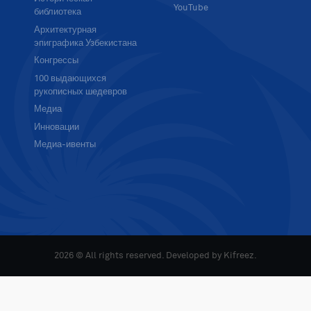
YouTube
библиотека
Архитектурная
эпиграфика Узбекистана
Конгрессы
100 выдающихся
рукописных шедевров
Медиа
Инновации
Медиа-ивенты
2026 © All rights reserved. Developed by
Kifreez
.