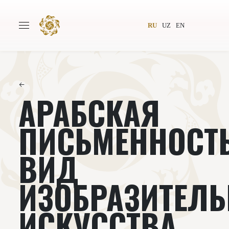
RU
UZ
EN
←
АРАБСКАЯ
Главная
О проекте
Авторы
Всемирное общество
ПИСЬМЕННОСТЬ
Издательство
Новости
ВИД
Проекты
Подкасты
ИЗОБРАЗИТЕЛЬ
Книги
Видеолекторий
ИСКУССТВА