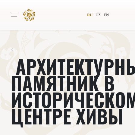
RU
UZ
EN
←
АРХИТЕКТУРН
Главная
О проекте
Авторы
Всемирное общество
ПАМЯТНИК В
Издательство
Новости
ИСТОРИЧЕСКО
Проекты
Подкасты
ЦЕНТРЕ ХИВЫ
Книги
Видеолекторий