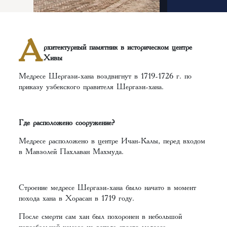
А
рхитектурный памятник в историческом центре
Хивы
Медресе Шергази-хана воздвигнут в 1719-1726 г. по
приказу узбекского правителя Шергази-хана.
Где расположено сооружение?
Медресе расположено в центре Ичан-Калы, перед входом
в Мавзолей Пахлаван Махмуда.
Строение медресе Шергази-хана было начато в момент
похода хана в Хорасан в 1719 году.
После смерти сам хан был похоронен в небольшой
погребальной камере на западе своего медресе.